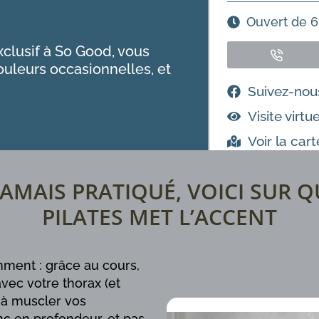
Ouvert de 6
xclusif à So Good, vous
ouleurs occasionnelles, et
Suivez-nou
Visite virtue
Voir la cart
JAMAIS PRATIQUÉ, VOICI SUR 
PILATES MET L’ACCENT
mment : grâce au cours,
vec votre thorax (et
 à muscler vos
c en profondeur, et pas