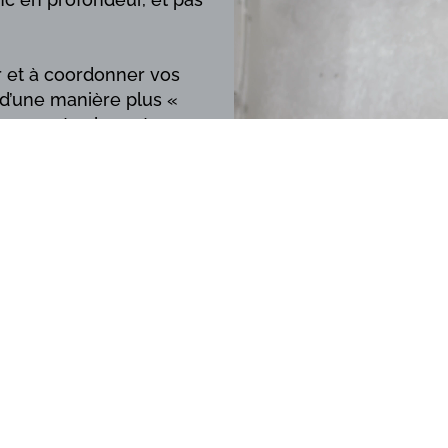
 et à coordonner vos
d’une manière plus «
comment caler votre
pour économiser votre
one « centrale » : en
vos côtes et votre pubis
itée durant tous les
, ceux du tronc, seront