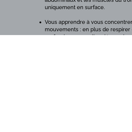
uniquement en surface.
Vous apprendre à vous concentrer
mouvements : en plus de respirer 
profonde », vous allez découvrir 
respiration sur vos mouvements, 
corps.
Vous apprendre à mobiliser votre z
pilates, la zone qui se situe entre 
joue un rôle central, et sera sollic
mouvements. Vos muscles profonds
constamment mobilisés.