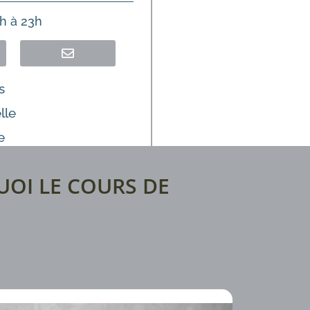
h à 23h
s
lle
e
QUOI LE COURS DE